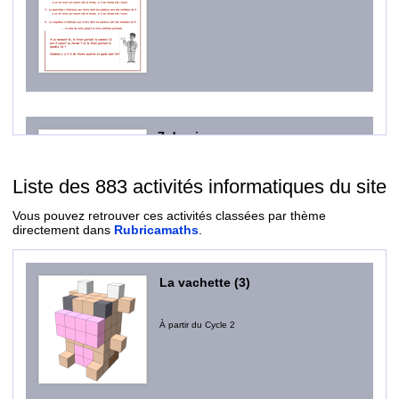
7 de pique
ACTIVITÉ RAPIDE, SYMÉTRIE AXIALE,
GÉOMÉTRIE, TRANSFORMATION
Liste des 883 activités informatiques du site
À partir du Cycle 3
Vous pouvez retrouver ces activités classées par thème
directement dans
Rubricamaths
.
La vachette (3)
À partir du Cycle 2
À base d’heptagones
COLORIAGE, CYCLE 2, TRANSFORMER,
TRAME LIGNES DROITES, NON-FIGURATIF