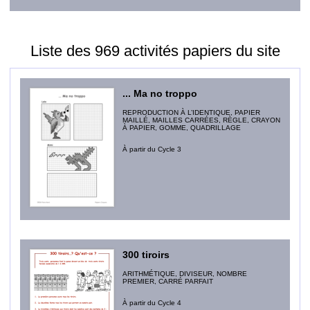
Liste des 969 activités papiers du site
... Ma no troppo
REPRODUCTION À L’IDENTIQUE, PAPIER
MAILLÉ, MAILLES CARRÉES, RÈGLE, CRAYON
À PAPIER, GOMME, QUADRILLAGE
À partir du Cycle 3
300 tiroirs
ARITHMÉTIQUE, DIVISEUR, NOMBRE
PREMIER, CARRÉ PARFAIT
À partir du Cycle 4