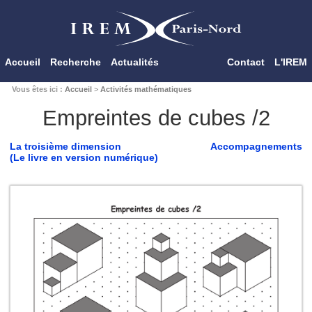
Accueil
Recherche
Actualités
Contact
L'IREM
Vous êtes ici :
Accueil
>
Activités mathématiques
Empreintes de cubes /2
La troisième dimension
Accompagnements
(Le livre en version numérique)