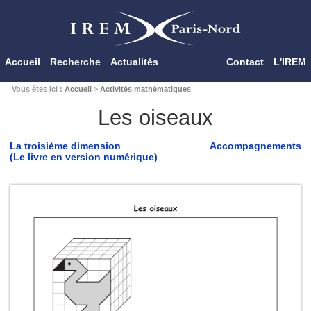
Accueil
Recherche
Actualités
Contact
L'IREM
Vous êtes ici :
Accueil
>
Activités mathématiques
Les oiseaux
La troisième dimension
Accompagnements
(Le livre en version numérique)