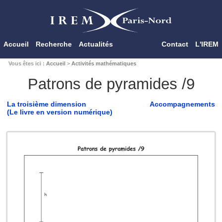
Accueil
Recherche
Actualités
Contact
L'IREM
Vous êtes ici :
Accueil
>
Activités mathématiques
Patrons de pyramides /9
La troisième dimension
Accompagnements
(Le livre en version numérique)