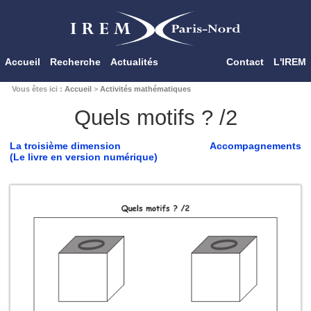
Accueil
Recherche
Actualités
Contact
L'IREM
Vous êtes ici :
Accueil
>
Activités mathématiques
Quels motifs ? /2
La troisième dimension
Accompagnements
(Le livre en version numérique)