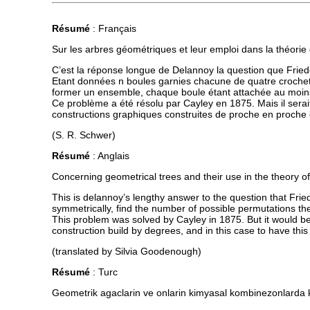
Résumé
: Français
Sur les arbres géométriques et leur emploi dans la théori
C’est la réponse longue de Delannoy la question que Fried
Etant données n boules garnies chacune de quatre croche
former un ensemble, chaque boule étant attachée au moins
Ce problème a été résolu par Cayley en 1875. Mais il serai
constructions graphiques construites de proche en proche 
(S. R. Schwer)
Résumé
: Anglais
Concerning geometrical trees and their use in the theory 
This is delannoy’s lengthy answer to the question that Frie
symmetrically, find the number of possible permutations the
This problem was solved by Cayley in 1875. But it would be 
construction build by degrees, and in this case to have thi
(translated by Silvia Goodenough)
Résumé
: Turc
Geometrik agaclarin ve onlarin kimyasal kombinezonlarda kul