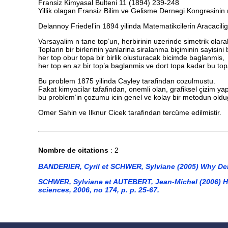
Fransiz Kimyasal Bulteni 11 (1894) 239-248
Yillik olagan Fransiz Bilim ve Gelisme Dernegi Kongresinin
Delannoy Friedel’in 1894 yilinda Matematikcilerin Aracacili
Varsayalim n tane top’un, herbirinin uzerinde simetrik olara
Toplarin bir birlerinin yanlarina siralanma biçiminin sayisini 
her top obur topa bir birlik olusturacak bicimde baglanmis,
her top en az bir top’a baglanmis ve dort topa kadar bu topa
Bu problem 1875 yilinda Cayley tarafindan cozulmustu.
Fakat kimyacilar tafafindan, onemli olan, grafiksel çizim y
bu problem’in çozumu icin genel ve kolay bir metodun oldu
Omer Sahin ve Ilknur Cicek tarafindan tercüme edilmistir.
Nombre de citations
: 2
BANDERIER, Cyril et SCHWER, Sylviane (2005) Why Delan
SCHWER, Sylviane et AUTEBERT, Jean-Michel (2006) He
sciences, 2006, no 174, p. p. 25-67.