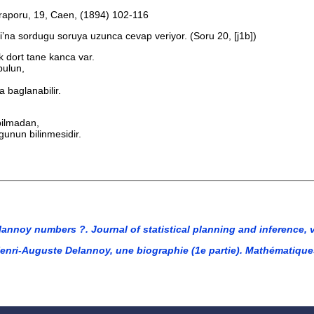
 raporu, 19, Caen, (1894) 102-116
gi’na sordugu soruya uzunca cevap veriyor. (Soru 20, [j1b])
k dort tane kanca var.
bulun,
 baglanabilir.
apilmadan,
gunun bilinmesidir.
noy numbers ?. Journal of statistical planning and inference, vol
nri-Auguste Delannoy, une biographie (1e partie). Mathématique