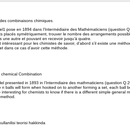
e des combinaisons chimiques.
el1 pose en 1894 dans l’Intermédiaire des Mathématiciens (question Q.
ts placés symétriquement, trouver le nombre des arrangements possibl
 une autre et pouvant en recevoir jusqu’à quatre.
t intéressant pour les chimistes de savoir, d’abord s’il existe une mé
et dans ce cas d’avoir cette méthode.
of chemical Combination
del presented in 1893 in l’Intermdiaire des mathmaticiens (question Q.2
 n balls will form when hooked on to another forming a set, each ball bei
interesting for chemists to know if there is a different simple general
s method.
lanilisi teorisi hakkinda