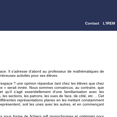
Contact
L'IREM
espace. Il s’adresse d’abord au professeur de mathématiques de
mbreuses activités pour ses élèves.
 l’espace ? une opinion répandue tant chez les élèves que chez
pace » serait innée. Nous sommes convaincus, au contraire, que
 qu’il s’agit essentiellement d’une familiarisation avec les
 les sections, les patrons, les vues de face, de côté, etc ... Cet
 différentes représentations planes en les mettant constamment
s représentent, soit les unes avec les autres, et en commençant
tés sous forme de fichiers pdf monochromes et optimisés pour