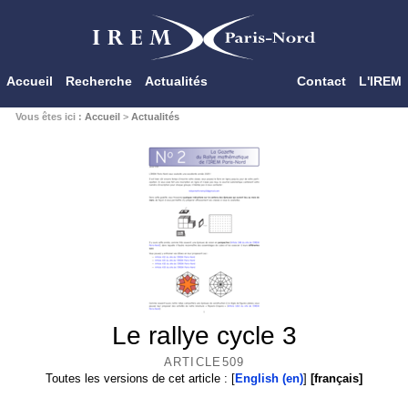
Accueil
Recherche
Actualités
Contact
L'IREM
Vous êtes ici :
Accueil
>
Actualités
Le rallye cycle 3
ARTICLE509
Toutes les versions de cet article :
[
English
]
[français]