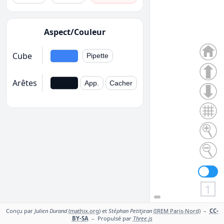
Aspect/Couleur
Cube
Pipette
Arêtes
App.
Cacher
1
Conçu par
Julien Durand
(mathix.org)
et
Stéphan Petitjean
(IREM Paris-Nord)
–
CC-
BY-SA
– Propulsé par
Three.js