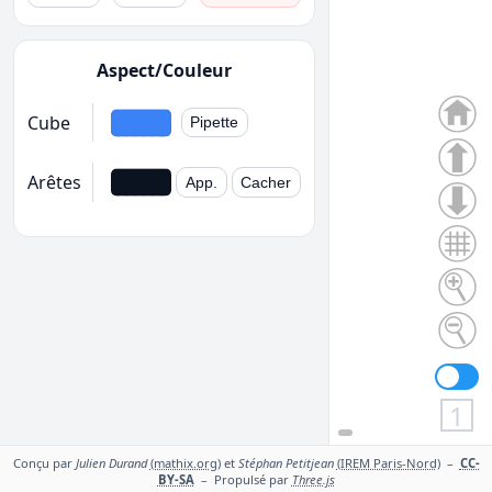
Aspect/Couleur
Cube
Pipette
Arêtes
App.
Cacher
1
Conçu par
Julien Durand
(mathix.org)
et
Stéphan Petitjean
(IREM Paris-Nord)
–
CC-
BY-SA
– Propulsé par
Three.js