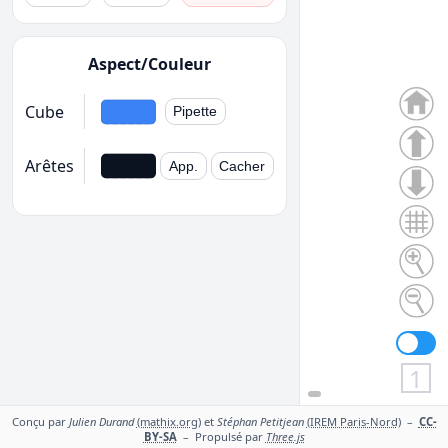
Aspect/Couleur
Cube
Pipette
Arêtes
App.
Cacher
1
Conçu par
Julien Durand
(mathix.org)
et
Stéphan Petitjean
(IREM Paris-Nord)
–
CC-
BY-SA
– Propulsé par
Three.js