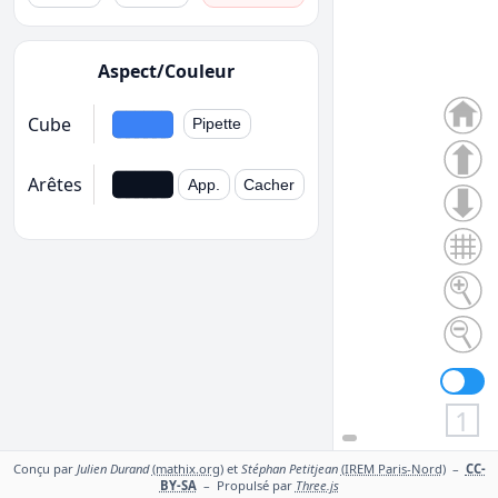
Aspect/Couleur
Cube
Pipette
Arêtes
App.
Cacher
1
Conçu par
Julien Durand
(mathix.org)
et
Stéphan Petitjean
(IREM Paris-Nord)
–
CC-
BY-SA
– Propulsé par
Three.js