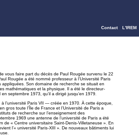
Contact
L'IREM
 de vous faire part du décès de Paul Rougée survenu le 22
. Paul Rougée a été nommé professeur à l’Université Paris
 appliquées. Son domaine de recherche se situait en
les mathématiques et la physique. Il a été le directeur-
 en septembre 1973, qu’il a dirigé jusqu’en 1979.
 à l’université Paris VII — créée en 1970. À cette époque,
n gros toute l’Île de France et l’Université de Paris a
stituts de recherche sur l’enseignement des
embre 1969 une antenne de l’université de Paris a été
m de « Centre universitaire Saint-Denis-Villetaneuse ». En
vient l’« université Paris-XIII ». De nouveaux bâtiments lui
euse.