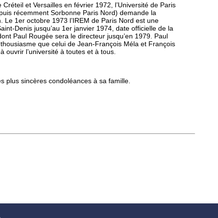
réteil et Versailles en février 1972, l’Université de Paris
d puis récemment Sorbonne Paris Nord) demande la
. Le 1er octobre 1973 l’IREM de Paris Nord est une
int-Denis jusqu’au 1er janvier 1974, date officielle de la
dont Paul Rougée sera le directeur jusqu’en 1979. Paul
thousiasme que celui de Jean-François Méla et François
uvrir l’université à toutes et à tous.
s plus sincères condoléances à sa famille.